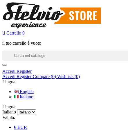

Carrello
0
il tuo carrello è vuoto
Accedi
Register
Accedi
Register
Compare (
0
)
Wishlists (
0
)
Lingua:
English
Italiano
Lingua:
Italiano
Valuta:
€ EUR