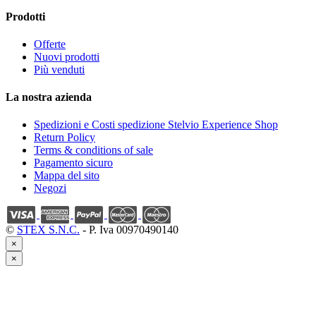
Prodotti
Offerte
Nuovi prodotti
Più venduti
La nostra azienda
Spedizioni e Costi spedizione Stelvio Experience Shop
Return Policy
Terms & conditions of sale
Pagamento sicuro
Mappa del sito
Negozi
©
STEX S.N.C.
- P. Iva 00970490140
×
×