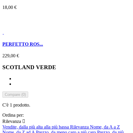
18,00 €
PERFETTO ROS...
229,00 €
SCOTLAND VERDE
Compare (
0
)
C'è 1 prodotto.
Ordina per:
Rilevanza

Vendite, dalla più alta alla più bassa
Rilevanza
Nome, da A a Z
Nome, da Z ad A
Prezzo, da meno caro a più caro
Prezzo, da più