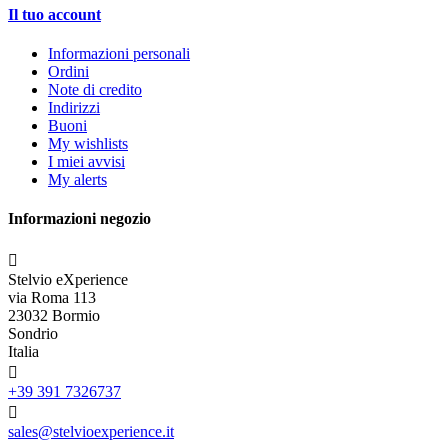
Il tuo account
Informazioni personali
Ordini
Note di credito
Indirizzi
Buoni
My wishlists
I miei avvisi
My alerts
Informazioni negozio

Stelvio eXperience
via Roma 113
23032 Bormio
Sondrio
Italia

+39 391 7326737

sales@stelvioexperience.it